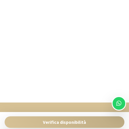
SingularStays
Pasaje Giner 2 bis Valencia 46001
Verifica disponibilità
Contact:
reservas@singularstays.com
- +34665313223