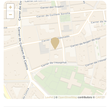
Piatti
+
Piumone
−
Tavolo e sedie
Toaster
Utensili
Veranda all'aperto
Leaflet
| ©
OpenStreetMap
contributors ©
CARTO