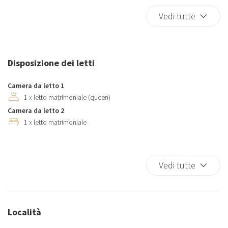
Asciugamani
Vedi tutte
Asciugatrice
Biancheria da letto
Bicchieri
Disposizione dei letti
Brandina da viaggio
Doccia
Camera da letto 1
Ferro da stiro
1 x letto matrimoniale (queen)
Camera da letto 2
Forno
1 x letto matrimoniale
Forno a microonde
Frigorifero
Lavatrice
Vedi tutte
Letto King size
Letto singolo
Macchina caffè/te
Località
Pentole e padelle
Phon