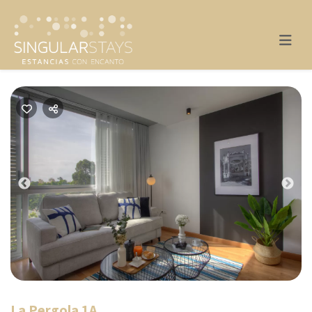
Previous
Nex
La Pergola 1A