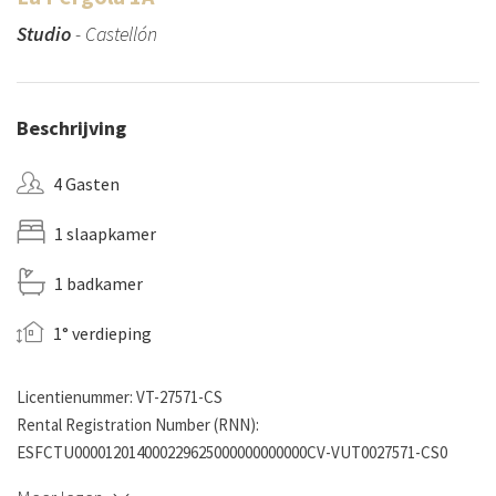
Studio
- Castellón
Beschrijving
4 Gasten
1 slaapkamer
1 badkamer
1° verdieping
Licentienummer: VT-27571-CS
Rental Registration Number (RNN):
ESFCTU000012014000229625000000000000CV-VUT0027571-CS0