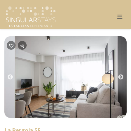
Previous
Nex
La Pergola 5F