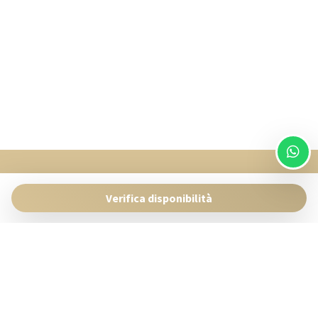
SingularStays
Pasaje Giner 2 bis Valencia 46001
Verifica disponibilità
Contact:
reservas@singularstays.com
- +34665313223
Gestisci Prenotazione
Termini e condizioni
Privacy Policy
Seguici sui social