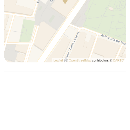
Leaflet
| ©
OpenStreetMap
contributors ©
CARTO