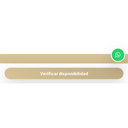
SingularStays
Pasaje Giner 2 bis Valencia 46001
Verificar disponibilidad
Contacto:
reservas@singularstays.com
-
+34665313223
Gestiona Reserva
Términos y condiciones
Política de privacidad
Síguenos en redes sociales