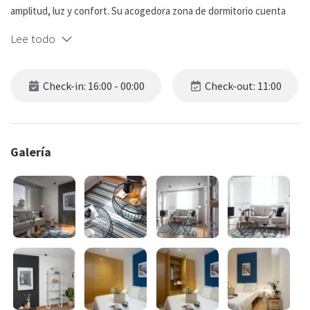
amplitud, luz y confort. Su acogedora zona de dormitorio cuenta
con una cómoda cama doble de 150 cm para un descanso reparador,
Lee todo
separada parcialmente del salón por una pared que aporta una
agradable sensación de intimidad, y cuenta con un confortable
sofá cama doble. Además, dispone de un confortable baño en suite
Check-in: 16:00 - 00:00
Check-out: 11:00
con ducha. Los amplios ventanales inundan el espacio de luz
natural y regalan vistas espectaculares a un gran parque, creando
un ambiente cálido y sereno.
Galería
La cocina integrada en el salón está equipada con lavavajillas,
lavadora, microondas, nevera y todos los utensilios necesarios para
que prepares tus comidas con total comodidad. También
encontrarás aire acondicionado, secador de pelo, plancha, ropa de
cama y toallas, asegurando una estancia sin preocupaciones.
Ubicado en un edificio de apartamentos de alquiler, con un servicio
de asistencia al huésped disponible 24/7, disfrutarás de las
ventajas de un hotel con la tranquilidad y privacidad de un