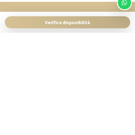
SingularStays
Pasaje Giner 2 bis Valencia 46001
Verifica disponibilità
Contact:
reservas@singularstays.com
- +34665313223
Gestisci Prenotazione
Termini e condizioni
Privacy Policy
Seguici sui social
Powered by