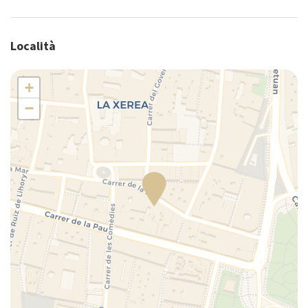
Piatti
Piumone
Località
Seggiolone portatile (su richiesta)
Tavolo e sedie
+
Toaster
−
TV
Utensili