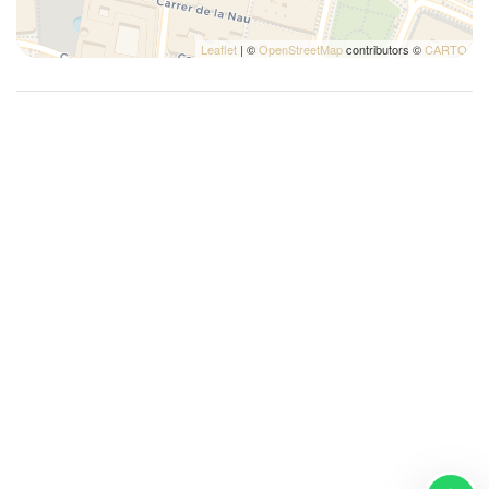
Leaflet
| ©
OpenStreetMap
contributors ©
CARTO