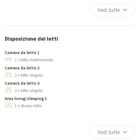
Asciugamani
Vedi tutte
Biancheria da letto
Bicchieri
Brandina da viaggio
Disposizione dei letti
Culla portatile (su richiesta)
Doccia
Camera da letto 1
Ferro da stiro
1 x letto matrimoniale
Forno
Camera da letto 2
2 x letto singolo
Forno a microonde
Camera da letto 3
Frigorifero
2 x letto singolo
Lavastoviglie
Area living/sleeping 1
Lavatrice
1 x divano letto
Macchina caffè/te
Parcheggio a pagamento
Pentole e padelle
Vedi tutte
Phon