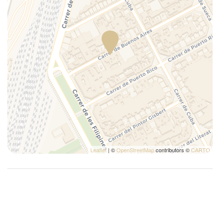
Perchas
Plancha para ropa
Platos
Platos y cubiertos
Ropa de cama
Secador de pelo
Sofá Cama Estándar Doble (190 x 160 cm)
Toallas
Tostadora
Trona portátil (solicitud previa)
TV
Leaflet
| ©
OpenStreetMap
contributors ©
CARTO
Wifi
Wifi wireless
Heating system