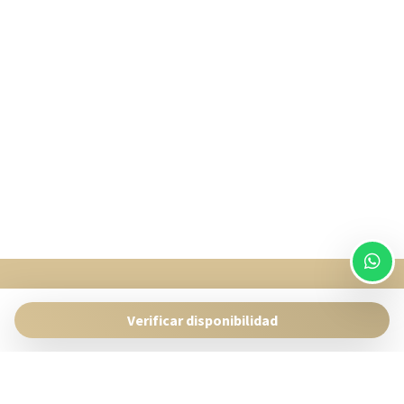
SingularStays
Pasaje Giner 2 bis Valencia 46001
Verificar disponibilidad
Contacto:
reservas@singularstays.com
-
+34665313223