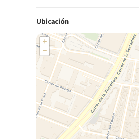
Ubicación
+
−