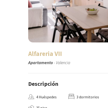
Alfareria VII
Apartamento
- Valencia
Descripción
4 Huéspedes
3 dormitorios
3° piso