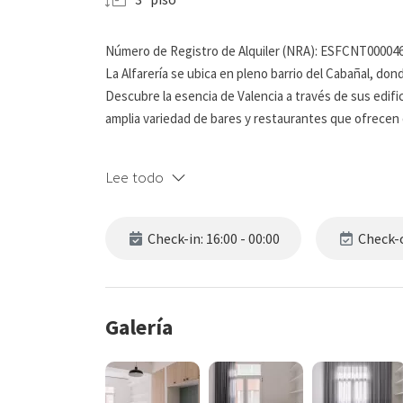
Número de Registro de Alquiler (NRA): ESFCNT0000
La Alfarería se ubica en pleno barrio del Cabañal, don
Descubre la esencia de Valencia a través de sus edific
amplia variedad de bares y restaurantes que ofrecen del
A sólo 10 minutos andando encontrarás la Marina de V
Lee todo
minutos andando podrás disfrutar del mar Mediterráneo
transporte público, está la Ciudad de las Artes y las 
Check-in: 16:00 - 00:00
Check-o
No importa si estás aquí por trabajo o por placer, en 
funcionalidad y relajación. ¡Reserva ahora y experim
abiertos en tu nuevo hogar lejos de casa!
Galería
Se solicitará una garantía de 400€, la cual no se carga
funcionará como límite a modo de fianza en caso de i
Se deberá firmar un contrato de arrendamiento previam