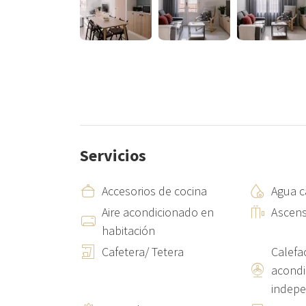
El consumo de electricidad está incluido hasta 90€ po
inquilino.
El acceso al edificio se realiza mediante una aplicac
Servicios
Accesorios de cocina
Agua c
Aire acondicionado en
Ascen
habitación
Cafetera/ Tetera
Calefac
acondi
indepe