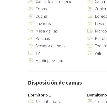
Cama de matrimonio
Cama i
Copas
Cubier
Ducha
Edred
Lavadora
Lavad
Mesa y sillas
Micro
Perchas
Platos
Secador de pelo
Toalla
TV
Wifi
Heating system
Disposición de camas
Dormitorio 1
Dormitorio
1 x matrimonial
1 x ca