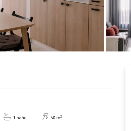
2
1 baño
50 m