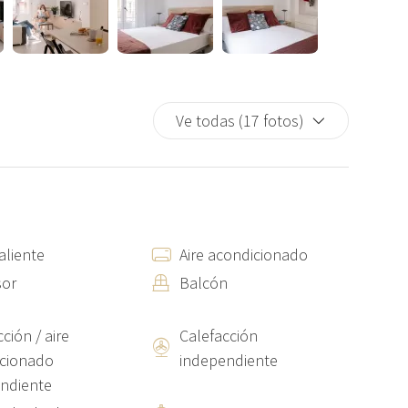
r mes, el exceso de consumo eléctrico correrá a cargo del
ión que deberá descargarse en su móvil
Ve todas (17 fotos)
aliente
Aire acondicionado
sor
Balcón
ción / aire
Calefacción
cionado
independiente
ndiente