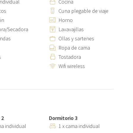
ndividual
Cocina
tos
Cuna plegable de viaje
ón
Horno
ora/Secadora
Lavavajillas
ondas
Ollas y sartenes
Ropa de cama
s
Tostadora
Wifi wireless
 2
Dormitorio 3
ma individual
1 x cama individual