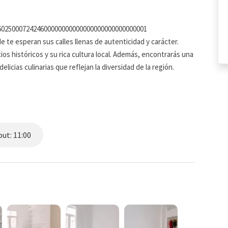
4602500072424600000000000000000000000000001
de te esperan sus calles llenas de autenticidad y carácter.
ios históricos y su rica cultura local. Además, encontrarás una
icias culinarias que reflejan la diversidad de la región.
alencia, con su zona de negocios y paseo marítimo, y a 15
 en la playa de las arenas, y sólo a un breve trayecto en
Ciencias, una de las atracciones más icónicas de Valencia
ut: 11:00
nuestro alojamiento encontrarás el equilibrio perfecto entre
enta Valencia como nunca antes! ¡Te esperamos con los brazos
rá ni se bloqueará en tu cuenta bancaria. Esta garantía
ncidentes en la propiedad.
ente a la llegada al alojamiento.