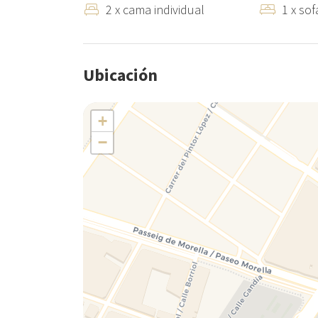
2 x cama individual
1 x so
Ubicación
+
−