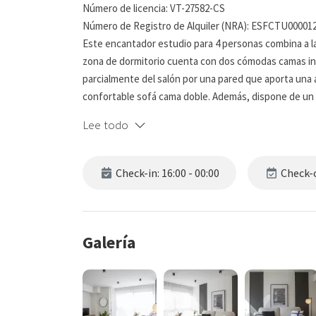
Número de licencia: VT-27582-CS
Número de Registro de Alquiler (NRA): ESFCTU000
Este encantador estudio para 4 personas combina a la
zona de dormitorio cuenta con dos cómodas camas in
parcialmente del salón por una pared que aporta una 
confortable sofá cama doble. Además, dispone de un c
encontrarás un cómodo sofá cama doble, ofreciendo ve
Lee todo
su diseño interior crea un ambiente cálido y acogedor
La cocina integrada en el salón está equipada con lava
Check-in: 16:00 - 00:00
Check-o
necesarios para que prepares tus comidas con total 
de pelo, plancha, ropa de cama y toallas, asegurando
Ubicado en un edificio de apartamentos de alquiler, c
Galería
disfrutarás de las ventajas de un hotel con la tranqui
descubrir la ciudad como si buscas un espacio para tr
para disfrutar de Castellón con total comodidad, sin