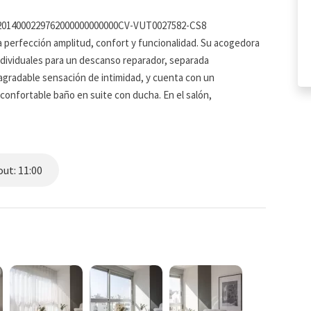
012014000229762000000000000CV-VUT0027582-CS8
 perfección amplitud, confort y funcionalidad. Su acogedora
dividuales para un descanso reparador, separada
agradable sensación de intimidad, y cuenta con un
onfortable baño en suite con ducha. En el salón,
rsatilidad para cualquier tipo de estancia. Su luminosidad y
.
vajillas, lavadora, microondas, nevera y todos los utensilios
ut: 11:00
comodidad. También encontrarás aire acondicionado, secador
 una estancia sin preocupaciones.
on un servicio de asistencia al huésped disponible 24/7,
lidad y privacidad de un verdadero hogar. Tanto si planeas
abajar durante varios meses, este estudio es la opción ideal
tiéndote bienvenido y confortable desde el primer momento.