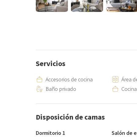
Se encuentra en una ubicación privilegiada, a 15 minu
justo enfrente del hermoso Parque Ribalta, un espaci
un minuto andando, encontrarás El Corte Inglés y un
gimnasios, bazar... proporcionando una gran variedad 
justo por delante del edificio. Su excelente ubicació
explorar la ciudad como para disfrutar de una estanc
Servicios
Accesorios de cocina
Área d
Baño privado
Cocina
Disposición de camas
Dormitorio 1
Salón de e