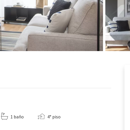
1 baño
4° piso