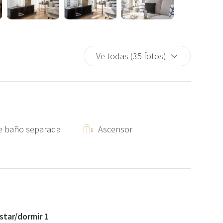
tos en coche de la playa y a 5 minutos andando del centro y
o verde ideal para pasear o desconectar. Además, a tan solo
 Mercadona así como restaurantes, hornos, farmacias,
de opciones para compras y gastronomía. El carril bici pasa
Ve todas (35 fotos)
n lo convierte en un punto de partida perfecto tanto para
ia prolongada con todas las comodidades a tu alcance.
e baño separada
Ascensor
star/dormir 1