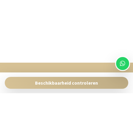
SingularStays
Pasaje Giner 2 bis Valencia 46001
Beschikbaarheid controleren
Contact:
reservas@singularstays.com
- +34665313223
Beheer uw Reservering
Algemene voorwaarden
Privacybeleid
Volg ons op social media