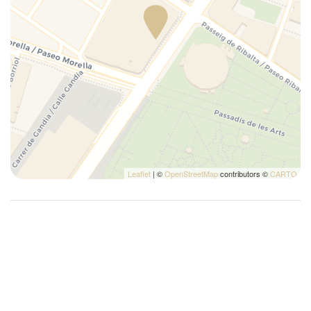
Leaflet
| ©
OpenStreetMap
contributors ©
CARTO