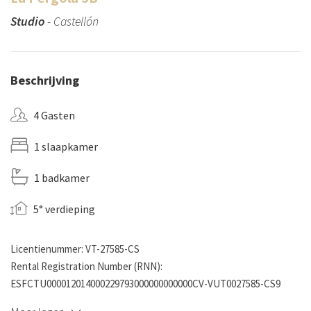
Studio
- Castellón
Beschrijving
4 Gasten
1 slaapkamer
1 badkamer
5° verdieping
Licentienummer: VT-27585-CS
Rental Registration Number (RNN):
ESFCTU000012014000229793000000000000CV-VUT0027585-CS9