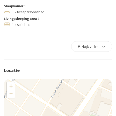
Slaapkamer 1
1 x tweepersoonsbed
Living/sleeping area 1
1 x sofa bed
Bekijk alles
Locatie
+
−