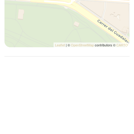
Strijkplank
Tafels en stoelen
TV
Vaatwasser
Warm water
Leaflet
| ©
OpenStreetMap
contributors ©
CARTO
Wasmachine
Zelfregulerend verwarmingssysteem