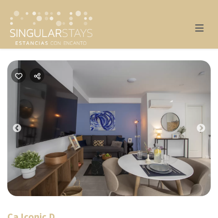
Previous
Nex
Ca Iconic D