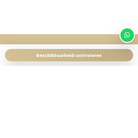
SingularStays
Pasaje Giner 2 bis Valencia 46001
Beschikbaarheid controleren
Contact:
reservas@singularstays.com
- +34665313223
Beheer uw Reservering
Algemene voorwaarden
Privacybeleid
Volg ons op social media
Powered by