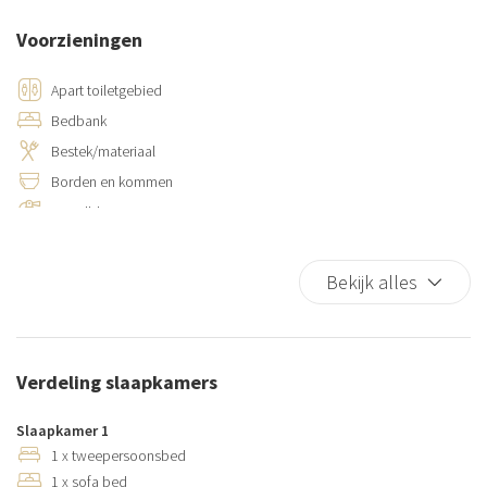
Voorzieningen
Apart toiletgebied
Bedbank
Bestek/materiaal
Borden en kommen
Brandblusser
Broodrooster
Douche
Bekijk alles
Familie
Fornuis
Gelijkmatig pad naar voordeur
Verdeling slaapkamers
Gemeenschappelijk terras/dakterras (Ge
Haardroger
Slaapkamer 1
Handdoeken
1 x tweepersoonsbed
1 x sofa bed
Hangers